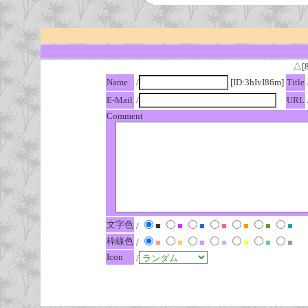
△[
Name
/
[ID:3hIvI86m]
Title
E-Mail
/
URL
Comment
文字色
/
■
■
■
■
■
■
■
枠線色
/
■
■
■
■
■
■
■
Icon
/