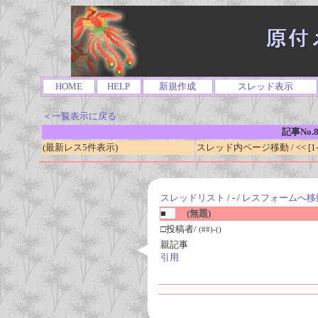
HOME
HELP
新規作成
スレッド表示
＜一覧表示に戻る
記事No.8
(最新レス5件表示)
スレッド内ページ移動 / << [1-0
スレッドリスト
/ - /
レスフォームへ移
■
(無題)
□投稿者/
(##)-()
親記事
引用