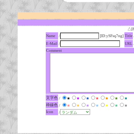
△[
Name
/
[ID:ySFsq7ng]
Title
E-Mail
/
URL
Comment
文字色
/
■
■
■
■
■
■
■
枠線色
/
■
■
■
■
■
■
■
Icon
/