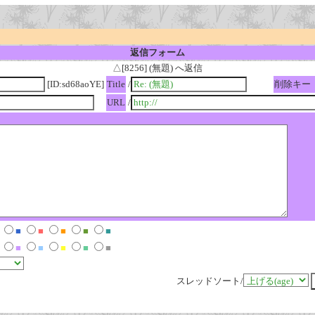
返信フォーム
△[8256] (無題) へ返信
[ID:sd68aoYE]
Title
/
削除キー
URL
/
■
■
■
■
■
■
■
■
■
■
スレッドソート/