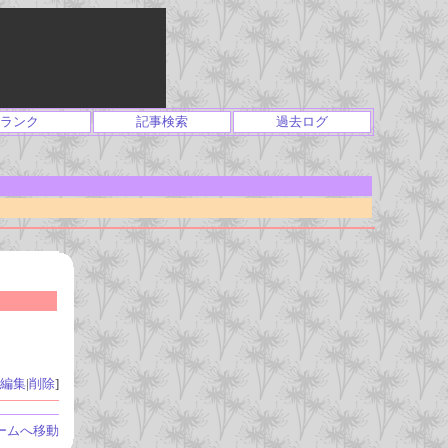
ランク
記事検索
過去ログ
編集
|
削除
]
ームへ移動