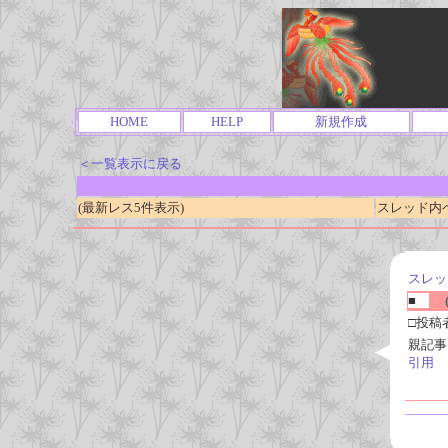
HOME
HELP
新規作成
＜一覧表示に戻る
(最新レス5件表示)
スレッド内ページ
スレッ
■
(
□投稿
親記事
引用