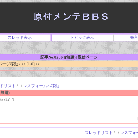
スレッド表示
トピック表示
発言
記事No.8256 [(無題)] 返信ページ
移動 / << [1-0] >>
ドリスト
/ - /
レスフォームへ移動
無題)
者/
(##)-()
[
スレッドリスト
/ - /
レスフォ