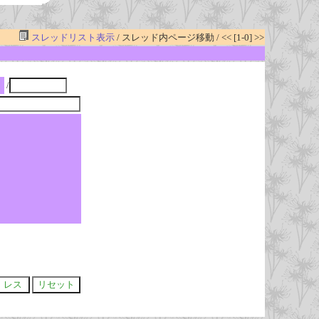
スレッドリスト表示
/ スレッド内ページ移動 / << [1-0] >>
/