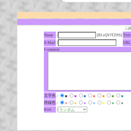
△[
Name
/
[ID:zQVJTZNS]
Title
E-Mail
/
URL
Comment
文字色
/
■
■
■
■
■
■
■
枠線色
/
■
■
■
■
■
■
■
Icon
/