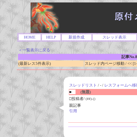
HOME
HELP
新規作成
スレッド表示
＜一覧表示に戻る
記事No.8
(最新レス5件表示)
スレッド内ページ移動 / << [1-0
スレッドリスト
/ - /
レスフォームへ移
■
(無題)
□投稿者/
(##)-()
親記事
引用