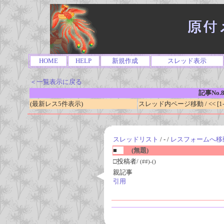
HOME
HELP
新規作成
スレッド表示
＜一覧表示に戻る
記事No.8
(最新レス5件表示)
スレッド内ページ移動 / << [1-0
スレッドリスト
/ - /
レスフォームへ移
■
(無題)
□投稿者/
(##)-()
親記事
引用