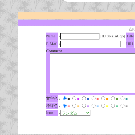
△[
Name
/
[ID:8Ns1aCqp]
Title
E-Mail
/
URL
Comment
文字色
/
■
■
■
■
■
■
■
枠線色
/
■
■
■
■
■
■
■
Icon
/