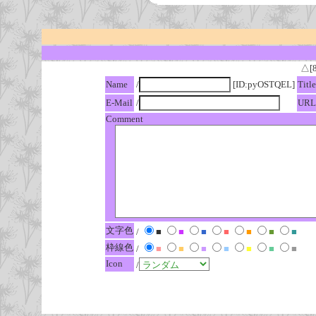
△[
Name
/
[ID:pyOSTQEL]
Title
E-Mail
/
URL
Comment
文字色
/
■
■
■
■
■
■
■
枠線色
/
■
■
■
■
■
■
■
Icon
/