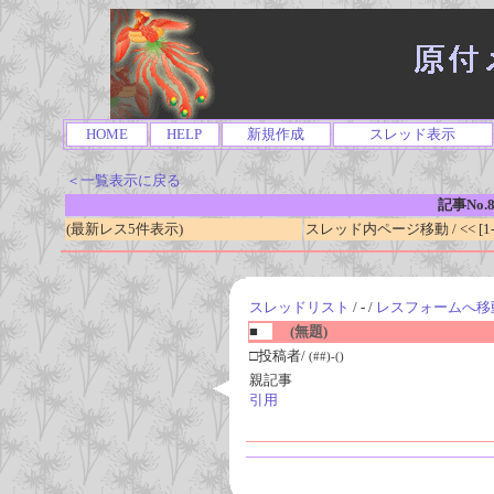
HOME
HELP
新規作成
スレッド表示
＜一覧表示に戻る
記事No.8
(最新レス5件表示)
スレッド内ページ移動 / << [1-0
スレッドリスト
/ - /
レスフォームへ移
■
(無題)
□投稿者/
(##)-()
親記事
引用