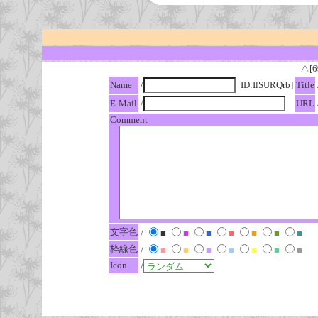
△[6
Name
/
[ID:IlSURQrb]
Title
E-Mail
/
URL
Comment
文字色
/
■
■
■
■
■
■
■
枠線色
/
■
■
■
■
■
■
■
Icon
/