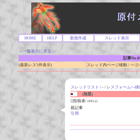
HOME
HELP
新規作成
スレッド表示
＜一覧表示に戻る
記事No.6
(最新レス5件表示)
スレッド内ページ移動 / << [1-0
スレッドリスト
/ - /
レスフォームへ移
■
(無題)
□投稿者/
(##)-()
親記事
引用