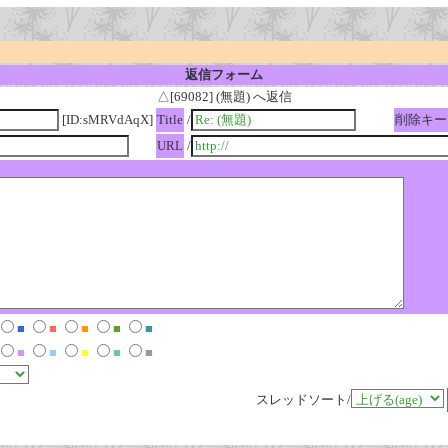
返信フォーム
△[69082] (無題) へ返信
[ID:sMRVdAqX]
Title
/
削除キー
URL
/
■
■
■
■
■
■
■
■
■
■
スレッドソート/