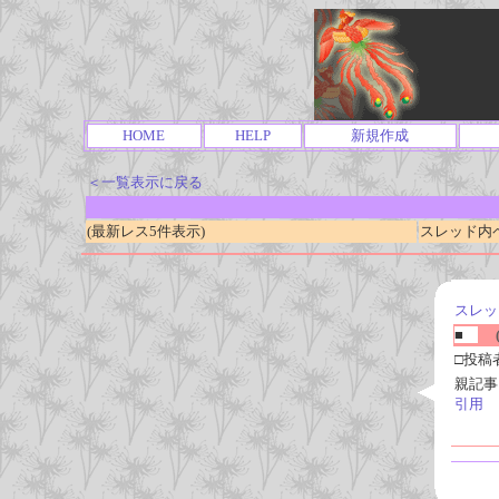
HOME
HELP
新規作成
＜一覧表示に戻る
(最新レス5件表示)
スレッド内ページ
スレッ
■
(
□投稿
親記事
引用