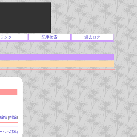
ランク
記事検索
過去ログ
編集
|
削除
]
ームへ移動