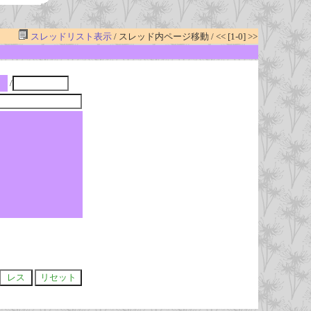
スレッドリスト表示
/ スレッド内ページ移動 / << [1-0] >>
/