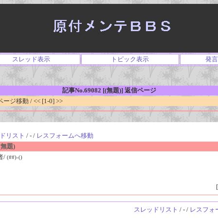
スレッド表示
トピック表示
発言
記事No.69082 [(無題)] 返信ページ
移動 / << [1-0] >>
ドリスト
/ - /
レスフォームへ移動
無題)
者/
(##)-()
[
スレッドリスト
/ - /
レスフォ