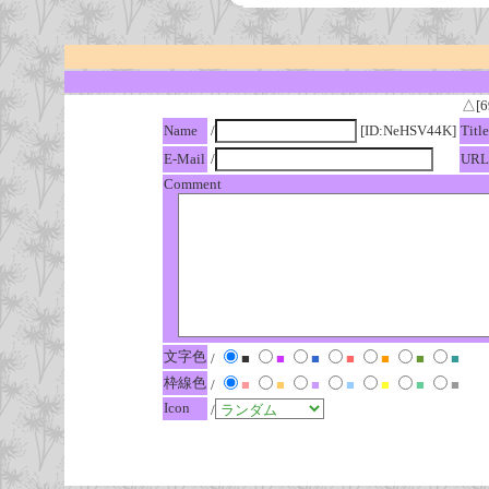
△[6
Name
/
[ID:NeHSV44K]
Title
E-Mail
/
URL
Comment
文字色
/
■
■
■
■
■
■
■
枠線色
/
■
■
■
■
■
■
■
Icon
/