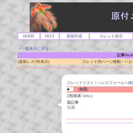
HOME
HELP
新規作成
スレッド表示
＜一覧表示に戻る
記事No.6
(最新レス5件表示)
スレッド内ページ移動 / << [1-0
スレッドリスト
/ - /
レスフォームへ移
■
(無題)
□投稿者/
(##)-()
親記事
引用