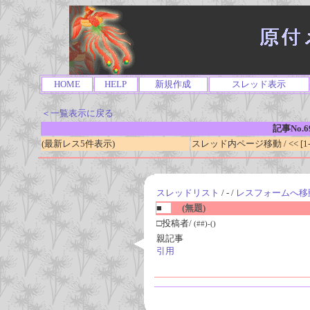
HOME
HELP
新規作成
スレッド表示
＜一覧表示に戻る
記事No.6
(最新レス5件表示)
スレッド内ページ移動 / << [1-0
スレッドリスト
/ - /
レスフォームへ移
■
(無題)
□投稿者/
(##)-()
親記事
引用