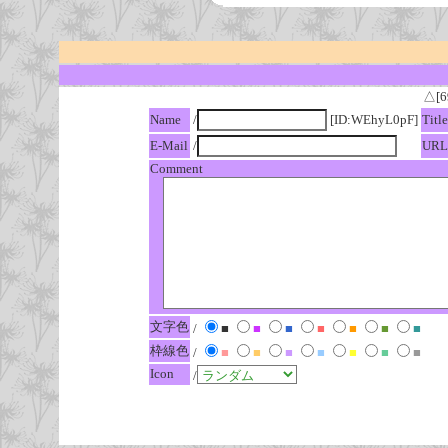
△[6
Name
/
[ID:WEhyL0pF]
Title
E-Mail
/
URL
Comment
文字色
/
■
■
■
■
■
■
■
枠線色
/
■
■
■
■
■
■
■
Icon
/