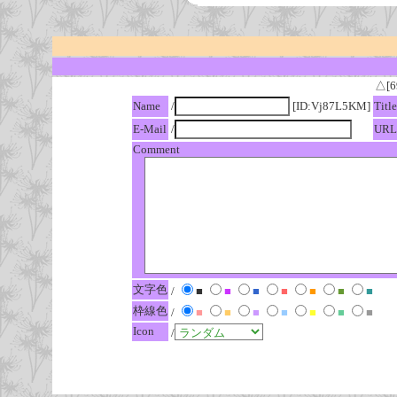
△[6
Name
/
[ID:Vj87L5KM]
Title
E-Mail
/
URL
Comment
文字色
/
■
■
■
■
■
■
■
枠線色
/
■
■
■
■
■
■
■
Icon
/