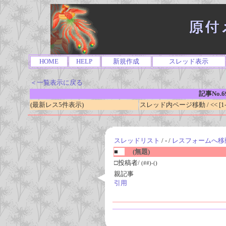
HOME
HELP
新規作成
スレッド表示
＜一覧表示に戻る
記事No.6
(最新レス5件表示)
スレッド内ページ移動 / << [1-0
スレッドリスト
/ - /
レスフォームへ移
■
(無題)
□投稿者/
(##)-()
親記事
引用