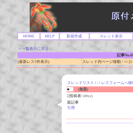
HOME
HELP
新規作成
スレッド表示
＜一覧表示に戻る
記事No.6
(最新レス5件表示)
スレッド内ページ移動 / << [1-0
スレッドリスト
/ - /
レスフォームへ移
■
(無題)
□投稿者/
(##)-()
親記事
引用