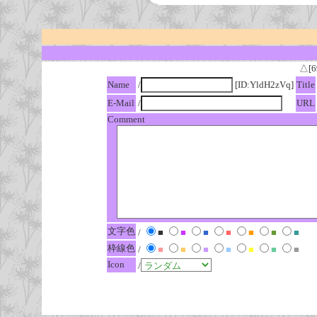
△[6
Name
/
[ID:YldH2zVq]
Title
E-Mail
/
URL
Comment
文字色
/
■
■
■
■
■
■
■
枠線色
/
■
■
■
■
■
■
■
Icon
/