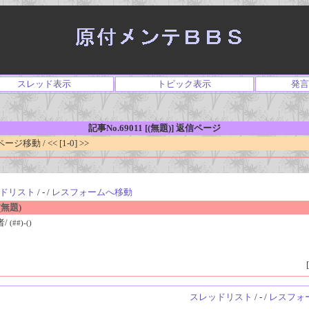
スレッド表示
トピック表示
発言
記事No.69011 [(無題)] 返信ページ
移動 / << [1-0] >>
ドリスト
/ - /
レスフォームへ移動
無題)
者/
(##)-()
[
スレッドリスト
/ - /
レスフォ