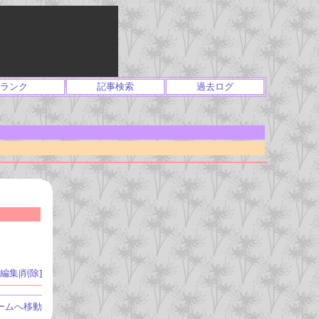
ランク
記事検索
過去ログ
編集
|
削除
]
ームへ移動