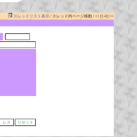
スレッドリスト表示
/ スレッド内ページ移動 / << [1-0] >>
/