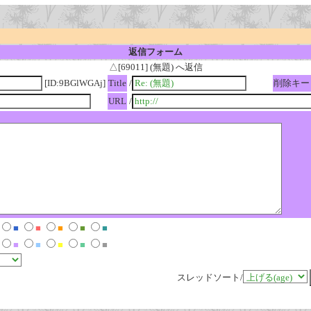
返信フォーム
△[69011] (無題) へ返信
[ID:9BGlWGAj]
Title
/
削除キー
URL
/
■
■
■
■
■
■
■
■
■
■
スレッドソート/