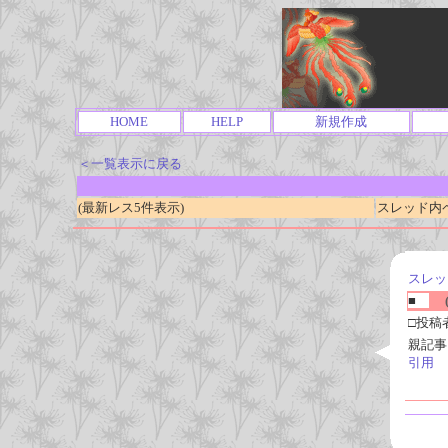
HOME
HELP
新規作成
＜一覧表示に戻る
(最新レス5件表示)
スレッド内ページ
スレッ
■
(
□投稿
親記事
引用