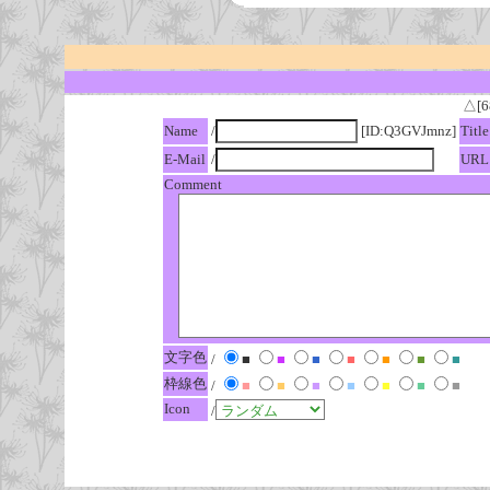
△[6
Name
/
[ID:Q3GVJmnz]
Title
E-Mail
/
URL
Comment
文字色
/
■
■
■
■
■
■
■
枠線色
/
■
■
■
■
■
■
■
Icon
/