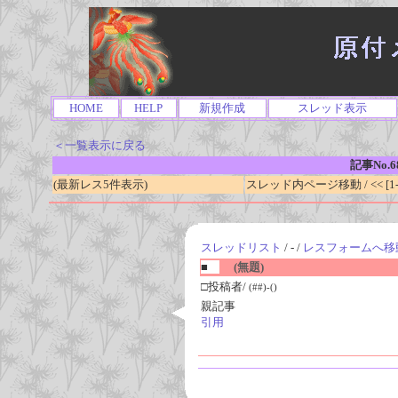
HOME
HELP
新規作成
スレッド表示
＜一覧表示に戻る
記事No.6
(最新レス5件表示)
スレッド内ページ移動 / << [1-0
スレッドリスト
/ - /
レスフォームへ移
■
(無題)
□投稿者/
(##)-()
親記事
引用