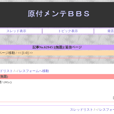
スレッド表示
トピック表示
発言
記事No.62945 [(無題)] 返信ページ
移動 / << [1-0] >>
ドリスト
/ - /
レスフォームへ移動
無題)
者/
(##)-()
[
スレッドリスト
/ - /
レスフォ