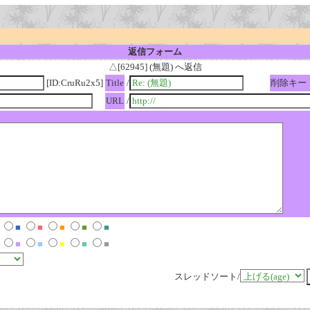
返信フォーム
△[62945] (無題) へ返信
[ID:CruRu2x5]
Title
/
削除キー
URL
/
■
■
■
■
■
■
■
■
■
■
スレッドソート/