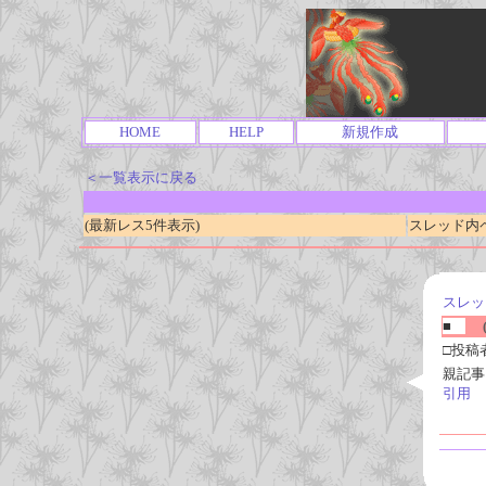
HOME
HELP
新規作成
＜一覧表示に戻る
(最新レス5件表示)
スレッド内ページ
スレッ
■
(
□投稿
親記事
引用