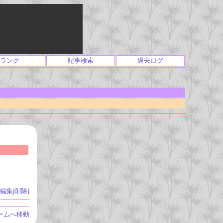
ランク
記事検索
過去ログ
編集
|
削除
]
ームへ移動