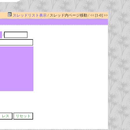
スレッドリスト表示
/ スレッド内ページ移動 / << [1-0] >>
/