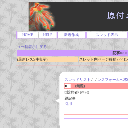
HOME
HELP
新規作成
スレッド表示
＜一覧表示に戻る
記事No.6
(最新レス5件表示)
スレッド内ページ移動 / << [1-0
スレッドリスト
/ - /
レスフォームへ移
■
(無題)
□投稿者/
(##)-()
親記事
引用