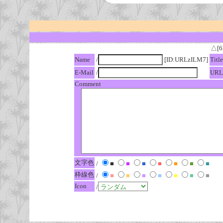
△[6
Name
/
[ID:URLzILM7]
Title
E-Mail
/
URL
Comment
文字色
/
■
■
■
■
■
■
■
枠線色
/
■
■
■
■
■
■
■
Icon
/