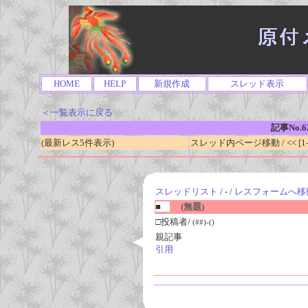
HOME
HELP
新規作成
スレッド表示
＜一覧表示に戻る
記事No.6
(最新レス5件表示)
スレッド内ページ移動 / << [1-0
スレッドリスト
/ - /
レスフォームへ移
■
(無題)
□投稿者/
(##)-()
親記事
引用