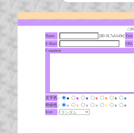
△[6
Name
/
[ID:3L7uUxDt]
Title
E-Mail
/
URL
Comment
文字色
/
■
■
■
■
■
■
■
枠線色
/
■
■
■
■
■
■
■
Icon
/