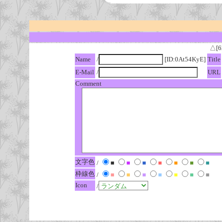
△[6
Name
/
[ID:0At54KyE]
Title
E-Mail
/
URL
Comment
文字色
/
■
■
■
■
■
■
■
枠線色
/
■
■
■
■
■
■
■
Icon
/