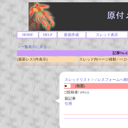
HOME
HELP
新規作成
スレッド表示
＜一覧表示に戻る
記事No.6
(最新レス5件表示)
スレッド内ページ移動 / << [1-0
スレッドリスト
/ - /
レスフォームへ移
■
(無題)
□投稿者/
(##)-()
親記事
引用