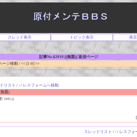
スレッド表示
トピック表示
発言
記事No.62919 [(無題)] 返信ページ
移動 / << [1-0] >>
ドリスト
/ - /
レスフォームへ移動
無題)
者/
(##)-()
[
スレッドリスト
/ - /
レスフォ