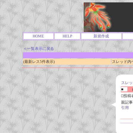
HOME
HELP
新規作成
＜一覧表示に戻る
(最新レス5件表示)
スレッド内ページ
スレッ
■
(
□投稿
親記事
引用