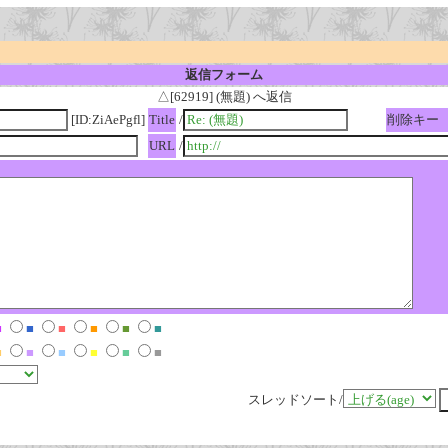
返信フォーム
△[62919] (無題) へ返信
[ID:ZiAePgfl]
Title
/
削除キー
URL
/
■
■
■
■
■
■
■
■
■
■
■
■
スレッドソート/