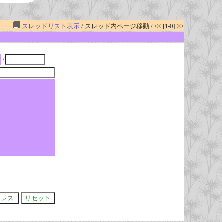
スレッドリスト表示
/ スレッド内ページ移動 / << [1-0] >>
/