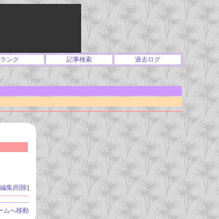
ランク
記事検索
過去ログ
編集
|
削除
]
ームへ移動