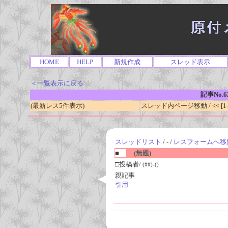
HOME
HELP
新規作成
スレッド表示
＜一覧表示に戻る
記事No.6
(最新レス5件表示)
スレッド内ページ移動 / << [1-0
スレッドリスト
/ - /
レスフォームへ移
■
(無題)
□投稿者/
(##)-()
親記事
引用