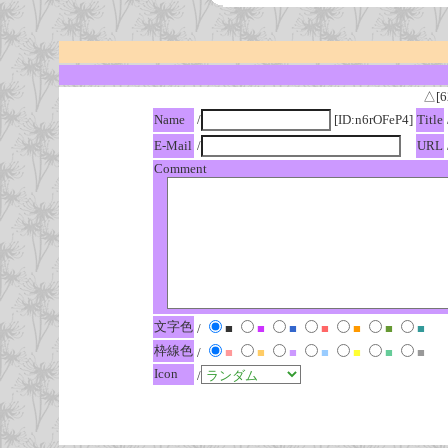
△[6
Name
/
[ID:n6rOFeP4]
Title
E-Mail
/
URL
Comment
文字色
/
■
■
■
■
■
■
■
枠線色
/
■
■
■
■
■
■
■
Icon
/