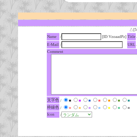
△[5
Name
/
[ID:VzoaadPz]
Title
E-Mail
/
URL
Comment
文字色
/
■
■
■
■
■
■
■
枠線色
/
■
■
■
■
■
■
■
Icon
/