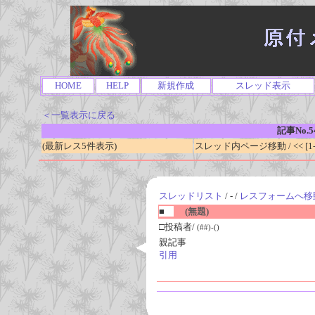
HOME
HELP
新規作成
スレッド表示
＜一覧表示に戻る
記事No.5
(最新レス5件表示)
スレッド内ページ移動 / << [1-0
スレッドリスト
/ - /
レスフォームへ移
■
(無題)
□投稿者/
(##)-()
親記事
引用