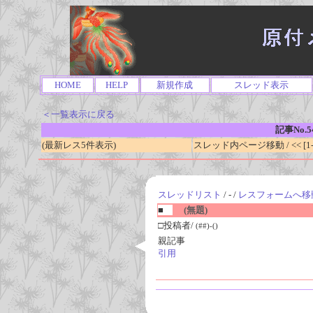
HOME
HELP
新規作成
スレッド表示
＜一覧表示に戻る
記事No.5
(最新レス5件表示)
スレッド内ページ移動 / << [1-0
スレッドリスト
/ - /
レスフォームへ移
■
(無題)
□投稿者/
(##)-()
親記事
引用