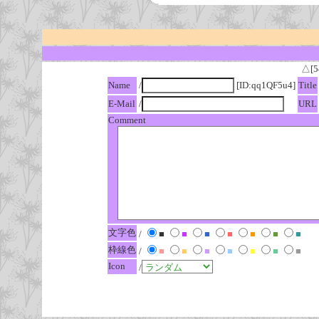
△[5
Name
/
[ID:qq1QF5u4]
Title
E-Mail
/
URL
Comment
文字色
/
■
■
■
■
■
■
■
枠線色
/
■
■
■
■
■
■
■
Icon
/