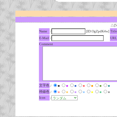
△[5
Name
/
[ID:OgZpdK4w]
Title
E-Mail
/
URL
Comment
文字色
/
■
■
■
■
■
■
■
枠線色
/
■
■
■
■
■
■
■
Icon
/