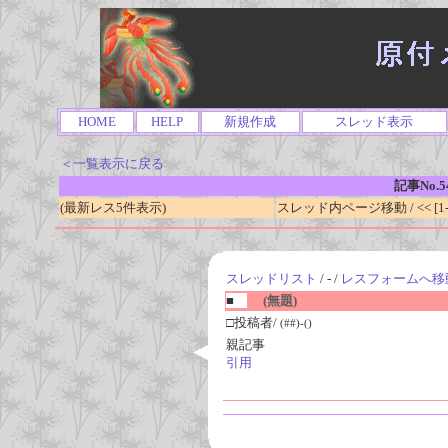
HOME
HELP
新規作成
スレッド表示
＜一覧表示に戻る
記事No.5
(最新レス5件表示)
スレッド内ページ移動 / << [1-0
スレッドリスト
/ - /
レスフォームへ移
■
(無題)
□投稿者/
(##)-()
親記事
引用