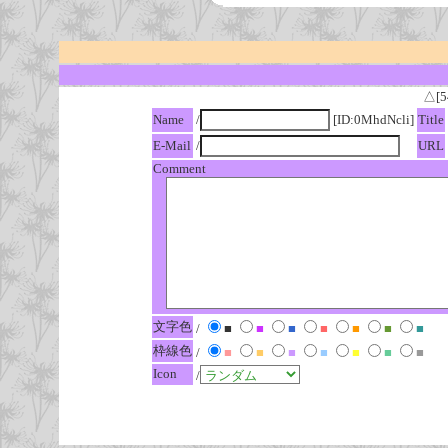
△[5
Name
/
[ID:0MhdNcli]
Title
E-Mail
/
URL
Comment
文字色
/
■
■
■
■
■
■
■
枠線色
/
■
■
■
■
■
■
■
Icon
/