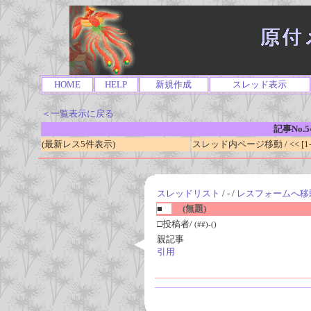
HOME
HELP
新規作成
スレッド表示
＜一覧表示に戻る
記事No.5
(最新レス5件表示)
スレッド内ページ移動 / << [1-0
スレッドリスト
/ - /
レスフォームへ移
■
(無題)
□投稿者/
(##)-()
親記事
引用