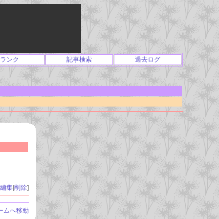
ランク
記事検索
過去ログ
編集
|
削除
]
ームへ移動