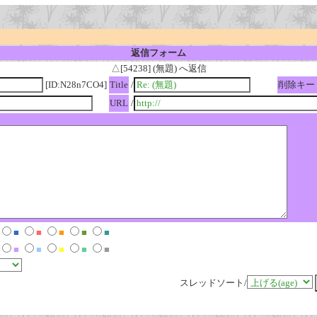
返信フォーム
△[54238] (無題) へ返信
[ID:N28n7CO4]
Title
/
削除キー
URL
/
■
■
■
■
■
■
■
■
■
■
スレッドソート/