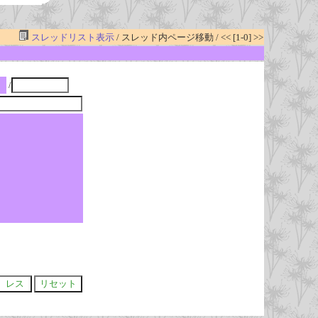
スレッドリスト表示
/ スレッド内ページ移動 / << [1-0] >>
/