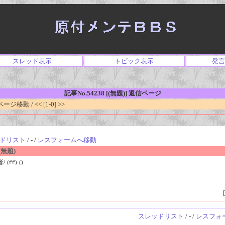
スレッド表示
トピック表示
発言
記事No.54238 [(無題)] 返信ページ
移動 / << [1-0] >>
ドリスト
/ - /
レスフォームへ移動
無題)
者/
(##)-()
[
スレッドリスト
/ - /
レスフォ