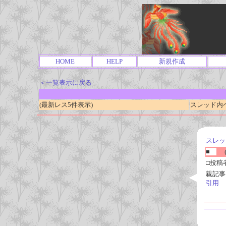
HOME
HELP
新規作成
＜一覧表示に戻る
(最新レス5件表示)
スレッド内ページ
スレッ
■
(
□投稿
親記事
引用