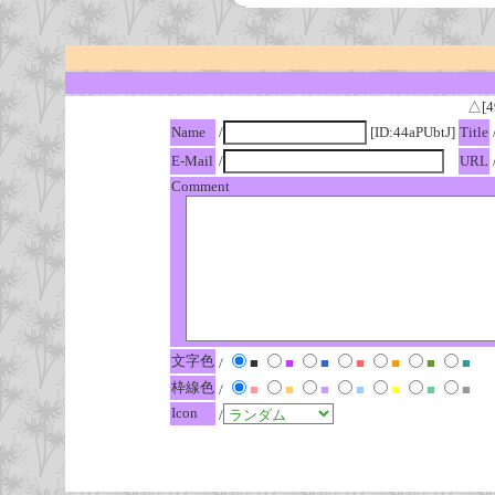
△[4
Name
/
[ID:44aPUbtJ]
Title
E-Mail
/
URL
Comment
文字色
/
■
■
■
■
■
■
■
枠線色
/
■
■
■
■
■
■
■
Icon
/