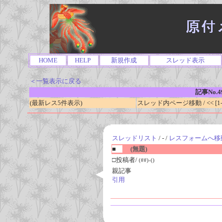
HOME
HELP
新規作成
スレッド表示
＜一覧表示に戻る
記事No.4
(最新レス5件表示)
スレッド内ページ移動 / << [1-0
スレッドリスト
/ - /
レスフォームへ移
■
(無題)
□投稿者/
(##)-()
親記事
引用