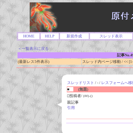
HOME
HELP
新規作成
スレッド表示
＜一覧表示に戻る
記事No.4
(最新レス5件表示)
スレッド内ページ移動 / << [1-0
スレッドリスト
/ - /
レスフォームへ移
■
(無題)
□投稿者/
(##)-()
親記事
引用