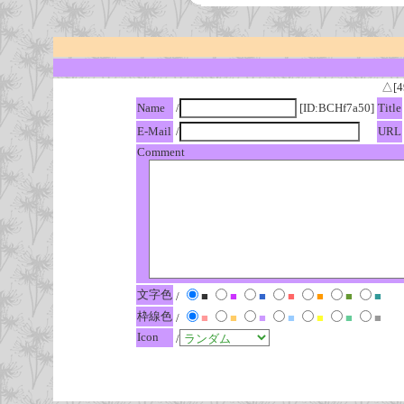
△[4
Name
/
[ID:BCHf7a50]
Title
E-Mail
/
URL
Comment
文字色
/
■
■
■
■
■
■
■
枠線色
/
■
■
■
■
■
■
■
Icon
/