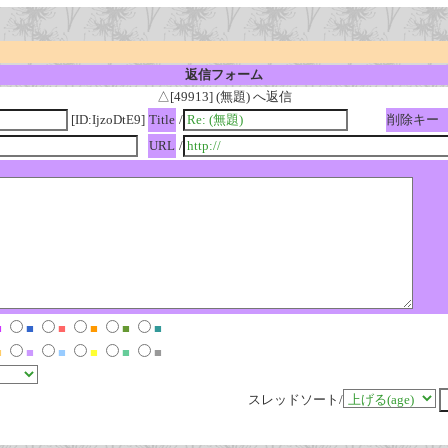
返信フォーム
△[49913] (無題) へ返信
[ID:IjzoDtE9]
Title
/
削除キー
URL
/
■
■
■
■
■
■
■
■
■
■
■
■
スレッドソート/