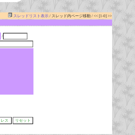
スレッドリスト表示
/ スレッド内ページ移動 / << [1-0] >>
/