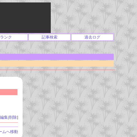
ランク
記事検索
過去ログ
編集
|
削除
]
ームへ移動