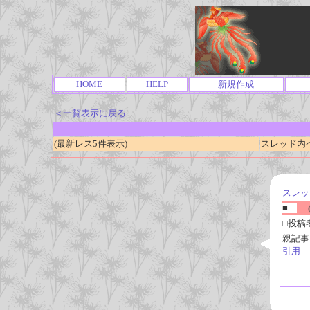
HOME
HELP
新規作成
＜一覧表示に戻る
(最新レス5件表示)
スレッド内ページ
スレッ
■
(
□投稿
親記事
引用