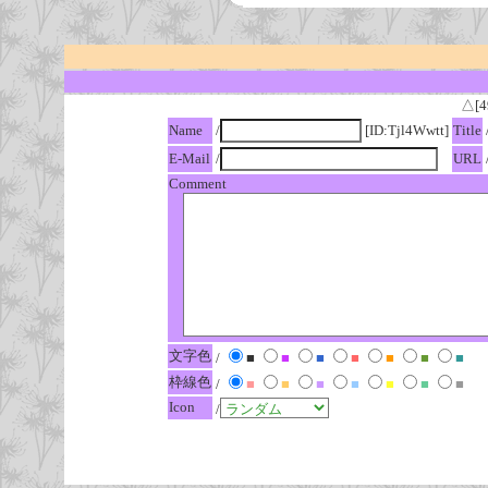
△[4
Name
/
[ID:Tjl4Wwtt]
Title
E-Mail
/
URL
Comment
文字色
/
■
■
■
■
■
■
■
枠線色
/
■
■
■
■
■
■
■
Icon
/