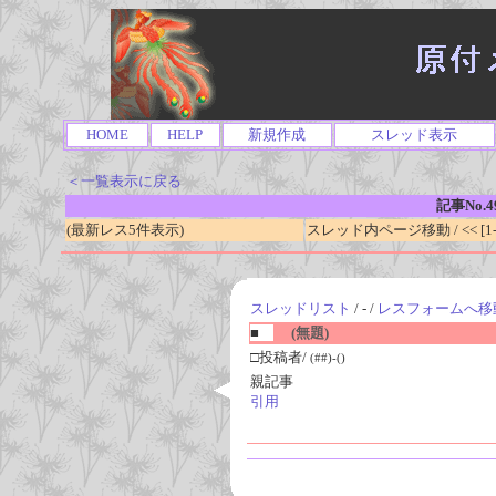
HOME
HELP
新規作成
スレッド表示
＜一覧表示に戻る
記事No.4
(最新レス5件表示)
スレッド内ページ移動 / << [1-0
スレッドリスト
/ - /
レスフォームへ移
■
(無題)
□投稿者/
(##)-()
親記事
引用