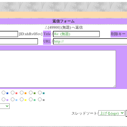
返信フォーム
△[49900] (無題) へ返信
[ID:nhRv0Fev]
Title
/
削除キー
URL
/
■
■
■
■
■
■
■
■
■
■
スレッドソート/