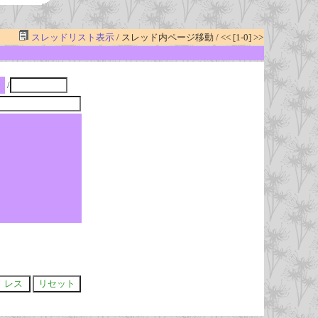
スレッドリスト表示
/ スレッド内ページ移動 / << [1-0] >>
/