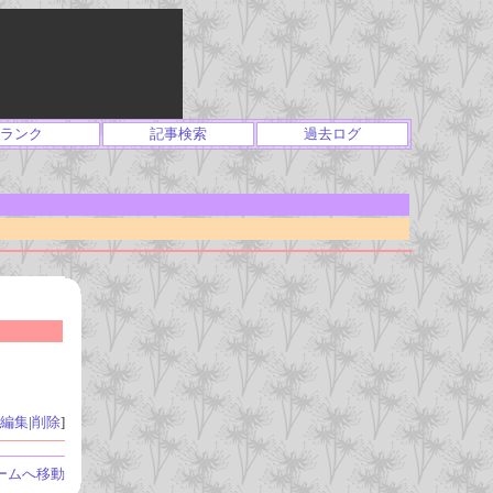
ランク
記事検索
過去ログ
編集
|
削除
]
ームへ移動