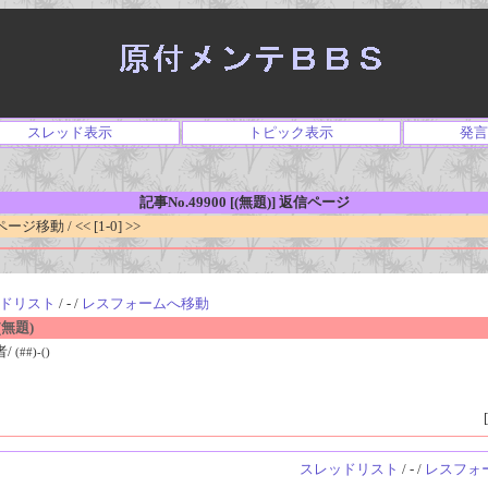
スレッド表示
トピック表示
発言
記事No.49900 [(無題)] 返信ページ
移動 / << [1-0] >>
ドリスト
/ - /
レスフォームへ移動
無題)
者/
(##)-()
[
スレッドリスト
/ - /
レスフォ