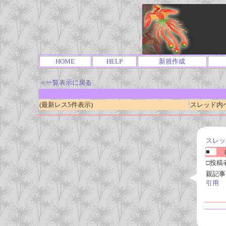
HOME
HELP
新規作成
＜一覧表示に戻る
(最新レス5件表示)
スレッド内ページ
スレッ
■
(
□投稿
親記事
引用