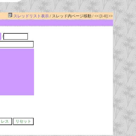
スレッドリスト表示
/ スレッド内ページ移動 / << [1-0] >>
/