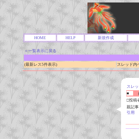
HOME
HELP
新規作成
＜一覧表示に戻る
(最新レス5件表示)
スレッド内ページ
スレッ
■
(
□投稿
親記事
引用