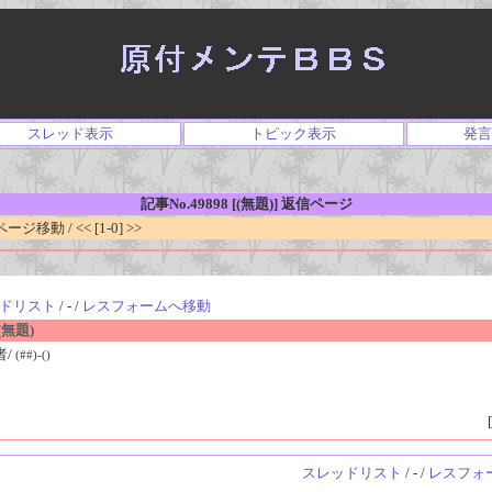
スレッド表示
トピック表示
発言
記事No.49898 [(無題)] 返信ページ
移動 / << [1-0] >>
ドリスト
/ - /
レスフォームへ移動
無題)
者/
(##)-()
[
スレッドリスト
/ - /
レスフォ