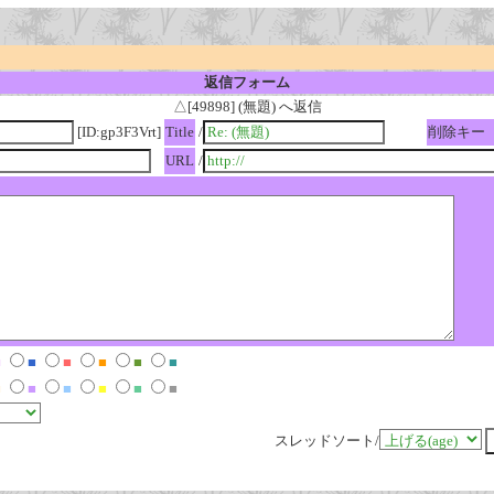
返信フォーム
△[49898] (無題) へ返信
[ID:gp3F3Vrt]
Title
/
削除キー
URL
/
■
■
■
■
■
■
■
■
■
■
■
■
スレッドソート/