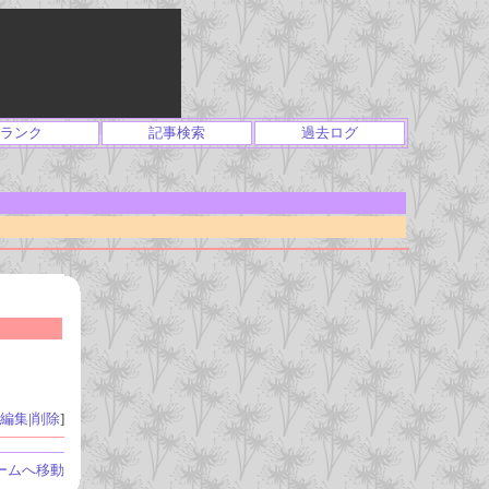
ランク
記事検索
過去ログ
編集
|
削除
]
ームへ移動