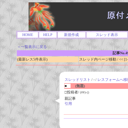
HOME
HELP
新規作成
スレッド表示
＜一覧表示に戻る
記事No.4
(最新レス5件表示)
スレッド内ページ移動 / << [1-0
スレッドリスト
/ - /
レスフォームへ移
■
(無題)
□投稿者/
(##)-()
親記事
引用