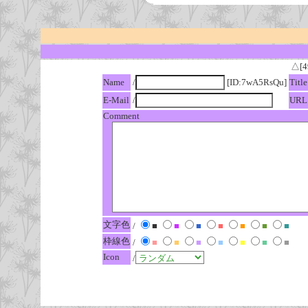
△[4
Name
/
[ID:7wA5RsQu]
Title
E-Mail
/
URL
Comment
文字色
/
■
■
■
■
■
■
■
枠線色
/
■
■
■
■
■
■
■
Icon
/