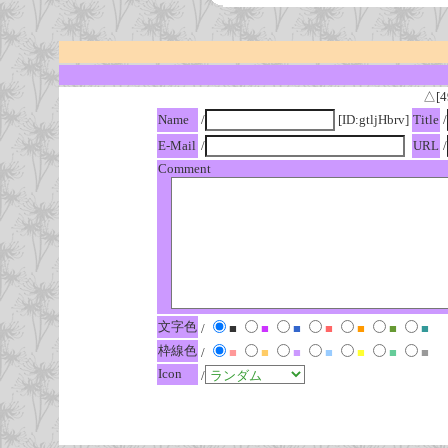
△[4
Name
/
[ID:gtljHbrv]
Title
/
E-Mail
/
URL
/
Comment
文字色
/
■
■
■
■
■
■
■
枠線色
/
■
■
■
■
■
■
■
Icon
/