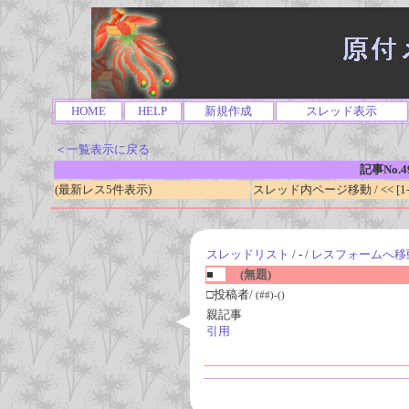
HOME
HELP
新規作成
スレッド表示
＜一覧表示に戻る
記事No.4
(最新レス5件表示)
スレッド内ページ移動 / << [1-0
スレッドリスト
/ - /
レスフォームへ移
■
(無題)
□投稿者/
(##)-()
親記事
引用