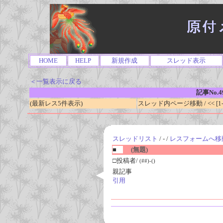
HOME
HELP
新規作成
スレッド表示
＜一覧表示に戻る
記事No.4
(最新レス5件表示)
スレッド内ページ移動 / << [1-0
スレッドリスト
/ - /
レスフォームへ移
■
(無題)
□投稿者/
(##)-()
親記事
引用