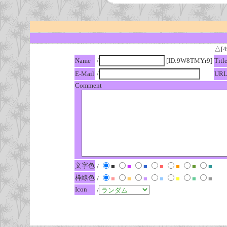
△[4
Name
/
[ID:9W8TMYr9]
Titl
E-Mail
/
UR
Comment
文字色
/
■
■
■
■
■
■
■
枠線色
/
■
■
■
■
■
■
■
Icon
/