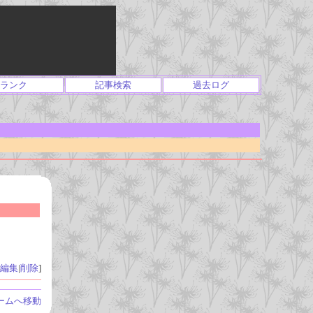
ランク
記事検索
過去ログ
編集
|
削除
]
ームへ移動