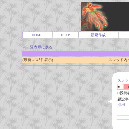
HOME
HELP
新規作成
＜一覧表示に戻る
(最新レス5件表示)
スレッド内ページ
スレッ
■
(
□投稿
親記事
引用