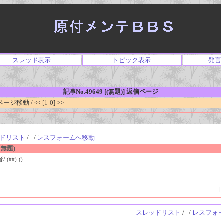
スレッド表示
トピック表示
発言
記事No.49649 [(無題)] 返信ページ
移動 / << [1-0] >>
ドリスト
/ - /
レスフォームへ移動
無題)
者/
(##)-()
[
スレッドリスト
/ - /
レスフォ