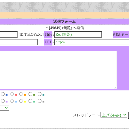
返信フォーム
△[49649] (無題) へ返信
[ID:ThkQYxXc]
Title
/
削除キー
URL
/
■
■
■
■
■
■
■
■
■
■
スレッドソート/