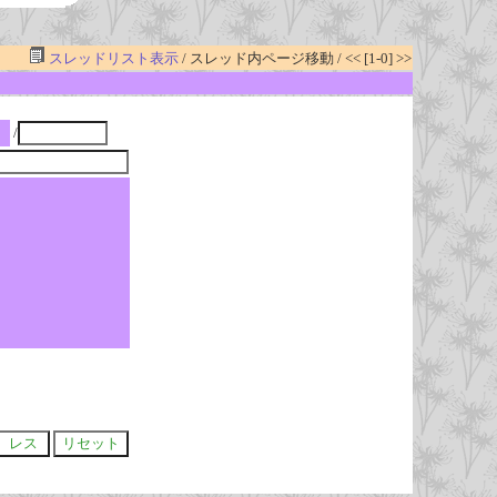
スレッドリスト表示
/ スレッド内ページ移動 / << [1-0] >>
/