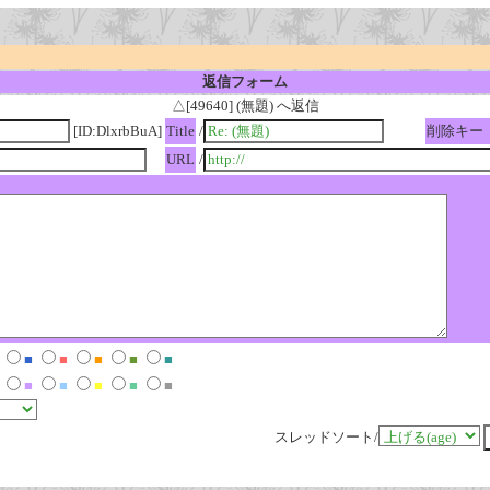
返信フォーム
△[49640] (無題) へ返信
[ID:DlxrbBuA]
Title
/
削除キー
URL
/
■
■
■
■
■
■
■
■
■
■
スレッドソート/