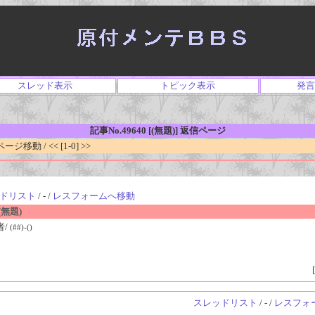
スレッド表示
トピック表示
発言
記事No.49640 [(無題)] 返信ページ
移動 / << [1-0] >>
ドリスト
/ - /
レスフォームへ移動
無題)
者/
(##)-()
[
スレッドリスト
/ - /
レスフォ