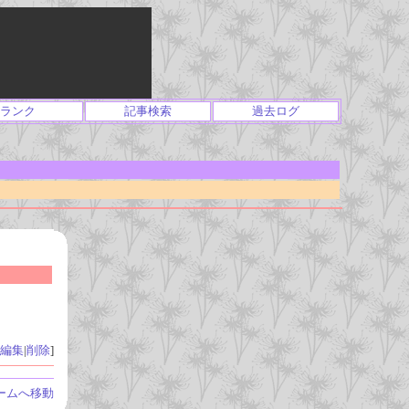
ランク
記事検索
過去ログ
編集
|
削除
]
ームへ移動