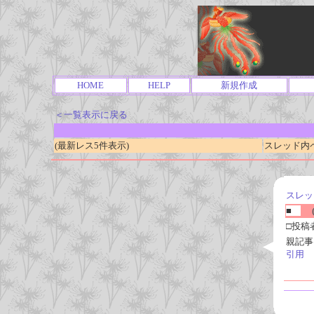
HOME
HELP
新規作成
＜一覧表示に戻る
(最新レス5件表示)
スレッド内ページ
スレッ
■
(
□投稿
親記事
引用