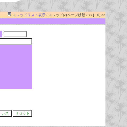
スレッドリスト表示
/ スレッド内ページ移動 / << [1-0] >>
/