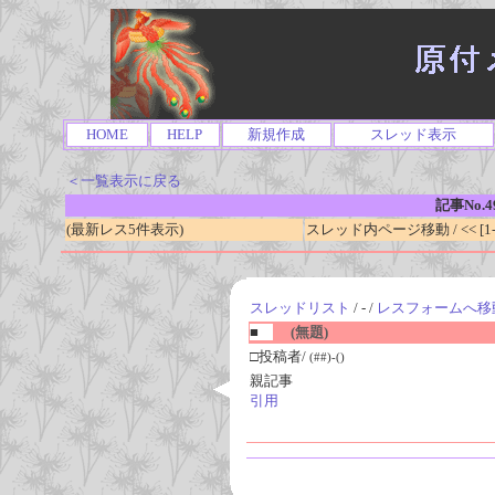
HOME
HELP
新規作成
スレッド表示
＜一覧表示に戻る
記事No.4
(最新レス5件表示)
スレッド内ページ移動 / << [1-0
スレッドリスト
/ - /
レスフォームへ移
■
(無題)
□投稿者/
(##)-()
親記事
引用