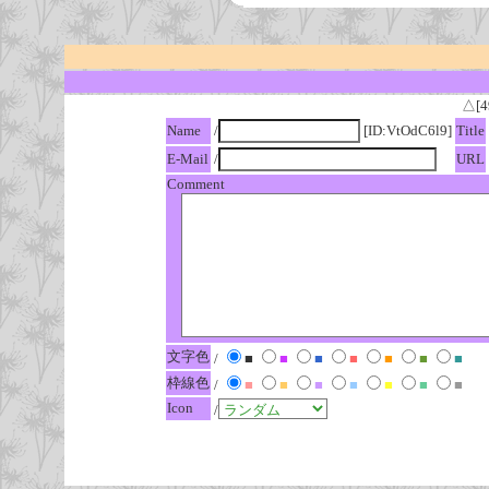
△[4
Name
/
[ID:VtOdC6l9]
Title
E-Mail
/
URL
Comment
文字色
/
■
■
■
■
■
■
■
枠線色
/
■
■
■
■
■
■
■
Icon
/