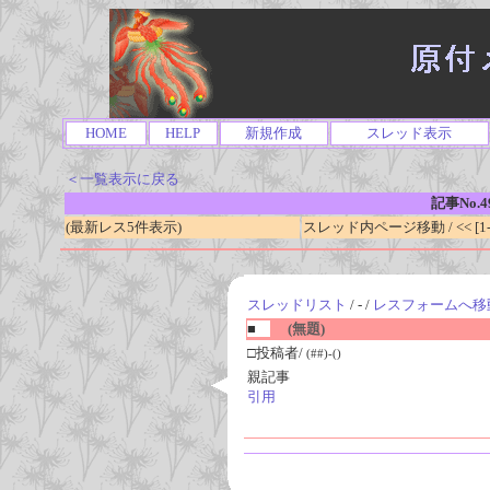
HOME
HELP
新規作成
スレッド表示
＜一覧表示に戻る
記事No.4
(最新レス5件表示)
スレッド内ページ移動 / << [1-0
スレッドリスト
/ - /
レスフォームへ移
■
(無題)
□投稿者/
(##)-()
親記事
引用