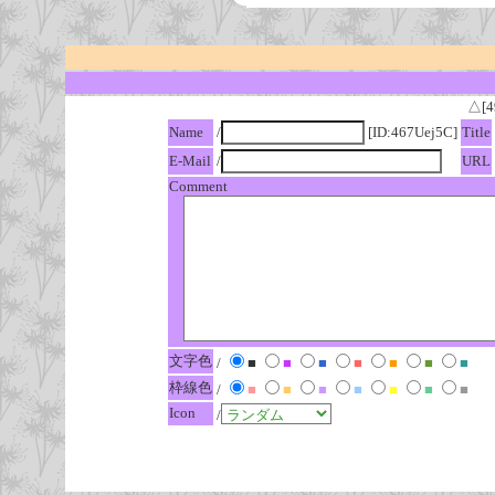
△[4
Name
/
[ID:467Uej5C]
Title
E-Mail
/
URL
Comment
文字色
/
■
■
■
■
■
■
■
枠線色
/
■
■
■
■
■
■
■
Icon
/