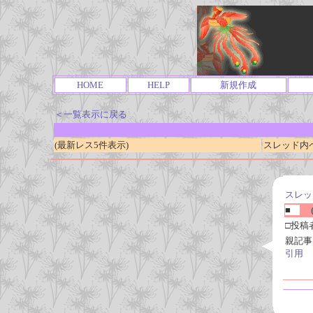
HOME
HELP
新規作成
＜一覧表示に戻る
(最新レス5件表示)
スレッド内ページ
スレッ
■
(
□投稿
親記事
引用