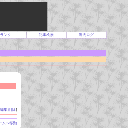
ランク
記事検索
過去ログ
編集
|
削除
]
ームへ移動