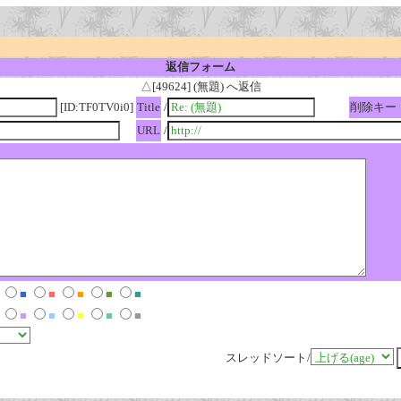
返信フォーム
△[49624] (無題) へ返信
[ID:TF0TV0i0]
Title
/
削除キー
URL
/
■
■
■
■
■
■
■
■
■
■
スレッドソート/