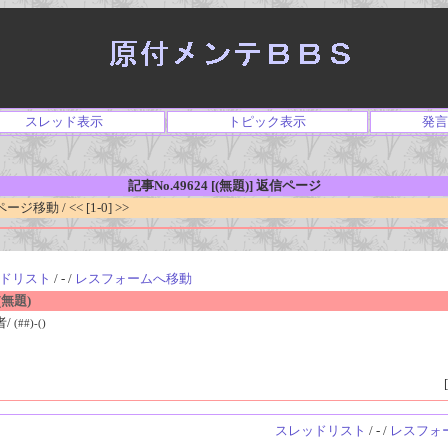
スレッド表示
トピック表示
発言
記事No.49624 [(無題)] 返信ページ
移動 / << [1-0] >>
ドリスト
/ - /
レスフォームへ移動
無題)
者/
(##)-()
[
スレッドリスト
/ - /
レスフォ