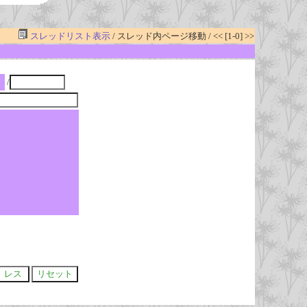
スレッドリスト表示
/ スレッド内ページ移動 / << [1-0] >>
/