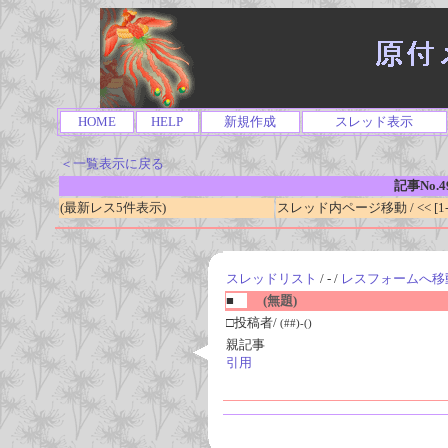
HOME
HELP
新規作成
スレッド表示
＜一覧表示に戻る
記事No.4
(最新レス5件表示)
スレッド内ページ移動 / << [1-0
スレッドリスト
/ - /
レスフォームへ移
■
(無題)
□投稿者/
(##)-()
親記事
引用