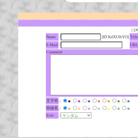
△[4
Name
/
[ID:KdXUlbYO]
Title
E-Mail
/
URL
Comment
文字色
/
■
■
■
■
■
■
■
枠線色
/
■
■
■
■
■
■
■
Icon
/