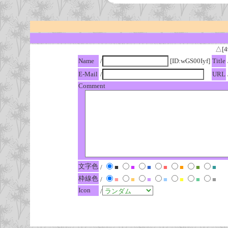
△[4
Name
/
[ID:wGS00Iyf]
Title
E-Mail
/
URL
Comment
文字色
/
■
■
■
■
■
■
■
枠線色
/
■
■
■
■
■
■
■
Icon
/