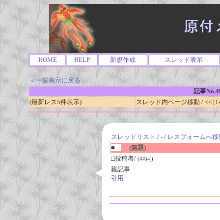
HOME
HELP
新規作成
スレッド表示
＜一覧表示に戻る
記事No.4
(最新レス5件表示)
スレッド内ページ移動 / << [1-0
スレッドリスト
/ - /
レスフォームへ移
■
(無題)
□投稿者/
(##)-()
親記事
引用