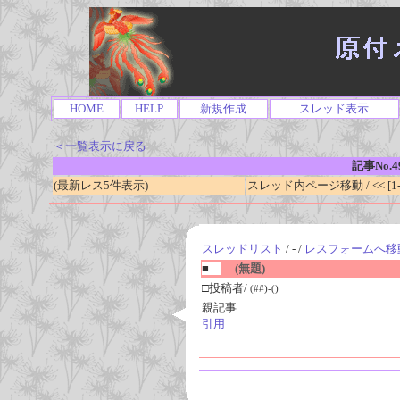
HOME
HELP
新規作成
スレッド表示
＜一覧表示に戻る
記事No.4
(最新レス5件表示)
スレッド内ページ移動 / << [1-0
スレッドリスト
/ - /
レスフォームへ移
■
(無題)
□投稿者/
(##)-()
親記事
引用