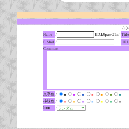
△[4
Name
/
[ID:k0pawGTm]
Title
E-Mail
/
URL
Comment
文字色
/
■
■
■
■
■
■
■
枠線色
/
■
■
■
■
■
■
■
Icon
/