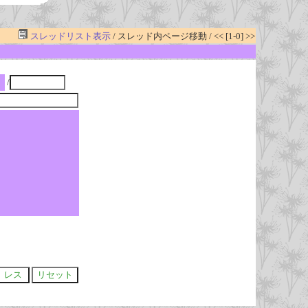
スレッドリスト表示
/ スレッド内ページ移動 / << [1-0] >>
/