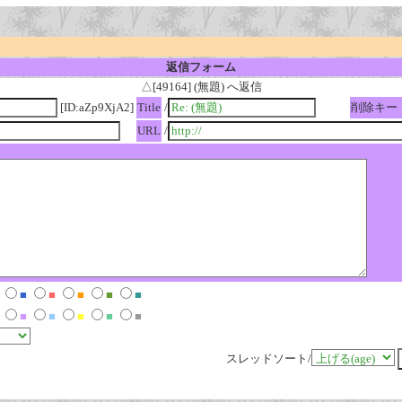
返信フォーム
△[49164] (無題) へ返信
[ID:aZp9XjA2]
Title
/
削除キー
URL
/
■
■
■
■
■
■
■
■
■
■
スレッドソート/