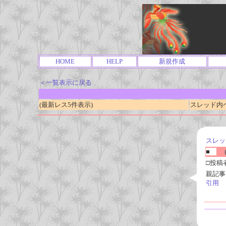
HOME
HELP
新規作成
＜一覧表示に戻る
(最新レス5件表示)
スレッド内ページ
スレッ
■
(
□投稿
親記事
引用