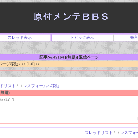
スレッド表示
トピック表示
発言
記事No.49164 [(無題)] 返信ページ
移動 / << [1-0] >>
ドリスト
/ - /
レスフォームへ移動
無題)
者/
(##)-()
[
スレッドリスト
/ - /
レスフォ