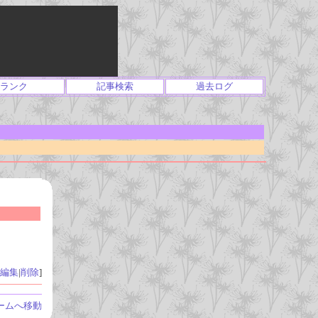
ランク
記事検索
過去ログ
編集
|
削除
]
ームへ移動