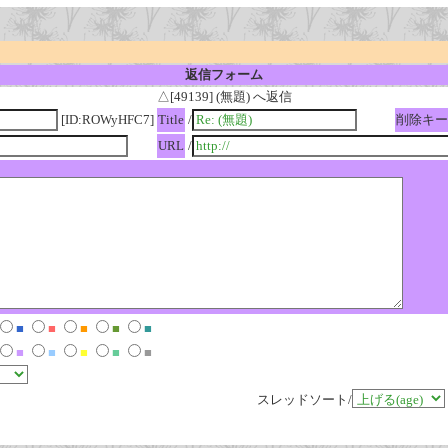
返信フォーム
△[49139] (無題) へ返信
[ID:ROWyHFC7]
Title
/
削除キー
URL
/
■
■
■
■
■
■
■
■
■
■
スレッドソート/