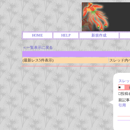
HOME
HELP
新規作成
＜一覧表示に戻る
(最新レス5件表示)
スレッド内ページ
スレッ
■
(
□投稿
親記事
引用