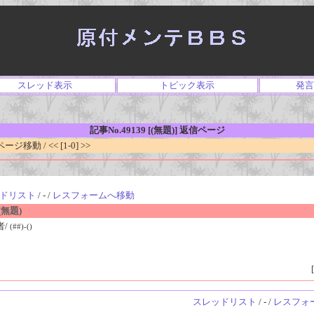
スレッド表示
トピック表示
発言
記事No.49139 [(無題)] 返信ページ
移動 / << [1-0] >>
ドリスト
/ - /
レスフォームへ移動
無題)
者/
(##)-()
[
スレッドリスト
/ - /
レスフォ