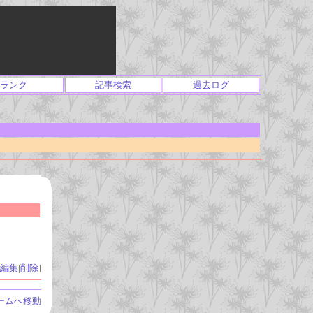
ランク
記事検索
過去ログ
編集
|
削除
]
ームへ移動