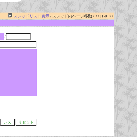
スレッドリスト表示
/ スレッド内ページ移動 / << [1-0] >>
/