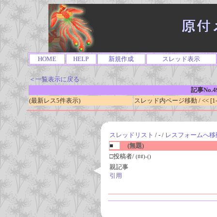
HOME
HELP
新規作成
スレッド表示
＜一覧表示に戻る
記事No.4
(最新レス5件表示)
スレッド内ページ移動 / << [1-0
スレッドリスト
/ - /
レスフォームへ移
■
(無題)
□投稿者/
(##)-()
親記事
引用