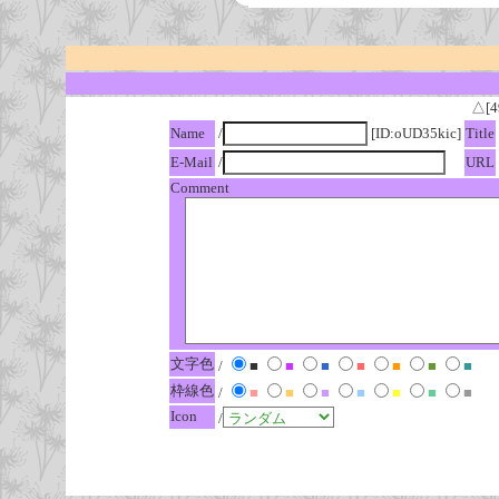
△[4
Name
/
[ID:oUD35kic]
Title
E-Mail
/
URL
Comment
文字色
/
■
■
■
■
■
■
■
枠線色
/
■
■
■
■
■
■
■
Icon
/