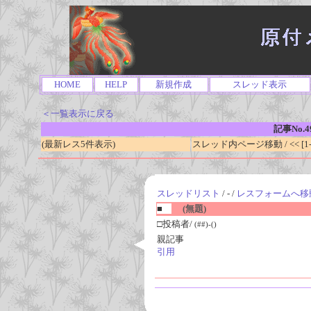
HOME
HELP
新規作成
スレッド表示
＜一覧表示に戻る
記事No.4
(最新レス5件表示)
スレッド内ページ移動 / << [1-0
スレッドリスト
/ - /
レスフォームへ移
■
(無題)
□投稿者/
(##)-()
親記事
引用