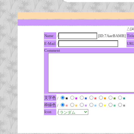
△[4
Name
/
[ID:7AaeBAMB]
Titl
E-Mail
/
UR
Comment
文字色
/
■
■
■
■
■
■
■
枠線色
/
■
■
■
■
■
■
■
Icon
/