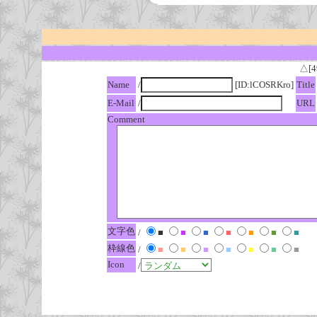
△[4
Name
/
[ID:lCOSRKro]
Title
E-Mail
/
URL
Comment
文字色
/
■
■
■
■
■
■
■
枠線色
/
■
■
■
■
■
■
■
Icon
/