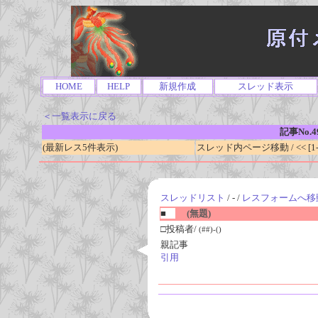
HOME
HELP
新規作成
スレッド表示
＜一覧表示に戻る
記事No.4
(最新レス5件表示)
スレッド内ページ移動 / << [1-0
スレッドリスト
/ - /
レスフォームへ移
■
(無題)
□投稿者/
(##)-()
親記事
引用