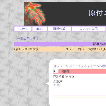
HOME
HELP
新規作成
スレッド表示
＜一覧表示に戻る
記事No.4
(最新レス5件表示)
スレッド内ページ移動 / << [1-0
スレッドリスト
/ - /
レスフォームへ移
■
(無題)
□投稿者/
(##)-()
親記事
引用