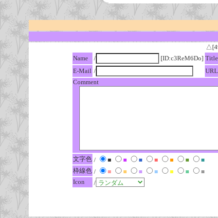
△[4
Name
/
[ID:c3ReM6Do]
Title
E-Mail
/
URL
Comment
文字色
/
■
■
■
■
■
■
■
枠線色
/
■
■
■
■
■
■
■
Icon
/