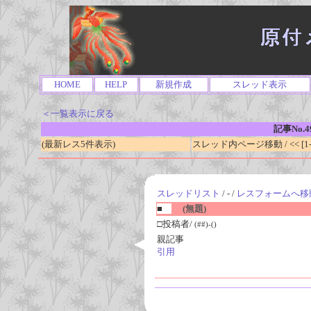
HOME
HELP
新規作成
スレッド表示
＜一覧表示に戻る
記事No.4
(最新レス5件表示)
スレッド内ページ移動 / << [1-0
スレッドリスト
/ - /
レスフォームへ移
■
(無題)
□投稿者/
(##)-()
親記事
引用