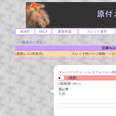
HOME
HELP
新規作成
スレッド表示
＜一覧表示に戻る
記事No.4
(最新レス5件表示)
スレッド内ページ移動 / << [1-0
スレッドリスト
/ - /
レスフォームへ移
■
(無題)
□投稿者/
(##)-()
親記事
引用