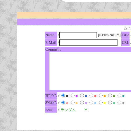
△[4
Name
/
[ID:lbvNrEiY]
Title
E-Mail
/
URL
Comment
文字色
/
■
■
■
■
■
■
■
枠線色
/
■
■
■
■
■
■
■
Icon
/